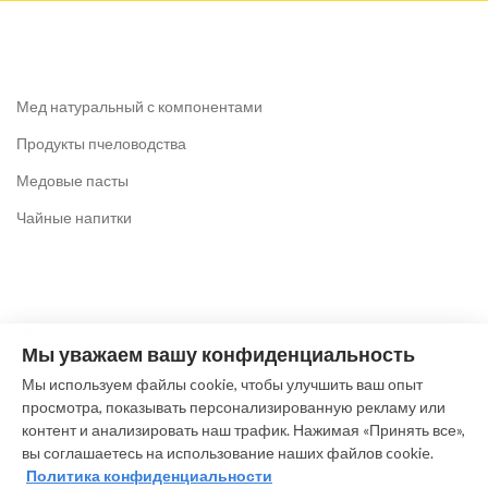
Мед натуральный с компонентами
Продукты пчеловодства
Медовые пасты
Чайные напитки
Коломна, ул. Октябрьской революции, 219А
Мы уважаем вашу конфиденциальность
Тел: +7 (916) 612-64-63
Мы используем файлы cookie, чтобы улучшить ваш опыт
(без выходных c 9.00 до 19.00)
просмотра, показывать персонализированную рекламу или
E-mail: pchela@meda-kolomna.ru
контент и анализировать наш трафик. Нажимая «Принять все»,
вы соглашаетесь на использование наших файлов cookie.
Политика конфиденциальности