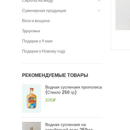
Сиропы на меду
Сувенирная продукция
Воск и вощина
Здоровье
Подарки к 9 мая
Подарки к Новому году
РЕКОМЕНДУЕМЫЕ ТОВАРЫ
Водная суспензия прополиса
(Стекло 250 гр)
270
₽
Водная суспензия на
серебряной воде 250мл