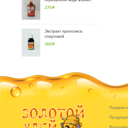
270
₽
Экстракт прополиса
спиртовой
300
₽
Подарки к
Продукция
Воск и во