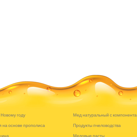
 Новому году
Мед натуральный с компонент
 на основе прополиса
Продукты пчеловодства
щина
Медовые пасты