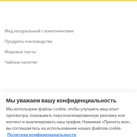
Мед натуральный с компонентами
Продукты пчеловодства
Медовые пасты
Чайные напитки
Коломна, ул. Октябрьской революции, 219А
Мы уважаем вашу конфиденциальность
Тел: +7 (916) 612-64-63
Мы используем файлы cookie, чтобы улучшить ваш опыт
(без выходных c 9.00 до 19.00)
просмотра, показывать персонализированную рекламу или
E-mail: pchela@meda-kolomna.ru
контент и анализировать наш трафик. Нажимая «Принять все»,
вы соглашаетесь на использование наших файлов cookie.
Политика конфиденциальности