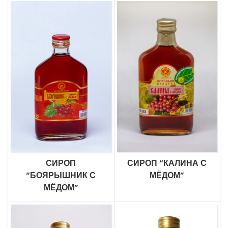
СИРОП
СИРОП “КАЛИНА С
“БОЯРЫШНИК С
МЁДОМ”
МЁДОМ”