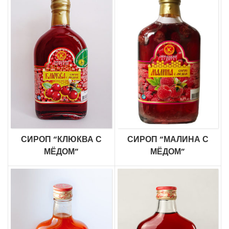
СИРОП “КЛЮКВА С
СИРОП “МАЛИНА С
МЁДОМ”
МЁДОМ”