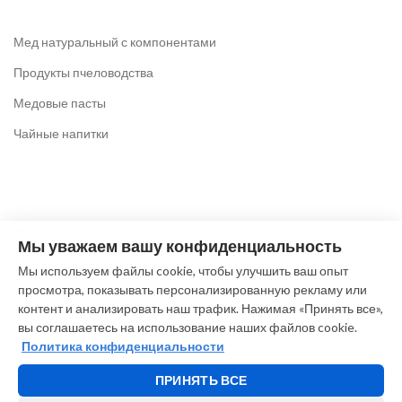
Мед натуральный с компонентами
Продукты пчеловодства
Медовые пасты
Чайные напитки
Коломна, ул. Октябрьской революции, 219А
Мы уважаем вашу конфиденциальность
Тел: +7 (916) 612-64-63
Мы используем файлы cookie, чтобы улучшить ваш опыт
(без выходных c 9.00 до 19.00)
просмотра, показывать персонализированную рекламу или
E-mail: pchela@meda-kolomna.ru
контент и анализировать наш трафик. Нажимая «Принять все»,
вы соглашаетесь на использование наших файлов cookie.
Политика конфиденциальности
ПРИНЯТЬ ВСЕ
Политика конфиденциальности