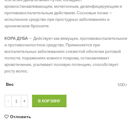
кровоостанавливающим, мочегонным, дезинфицирующим и
противовоспалительным действием. Сосновые почки —
испытанное средство при простудных заболеваниях и
хроническом бронхите.
КОРА ДУБА
— Действует как вяжущее, противовоспалительное
и противогнилостное средство. Применяется при
воспалительных заболеваниях слизистой оболочки ротовой
полости, поражениях кожного покрова, останавливает
кровотечение, усиливает половую потенцию, способствует
росту волос.
Вес
500 г
Количество товара Бальзам “Тайга” в штофе "Автомат"
В КОРЗИНУ
Отложить