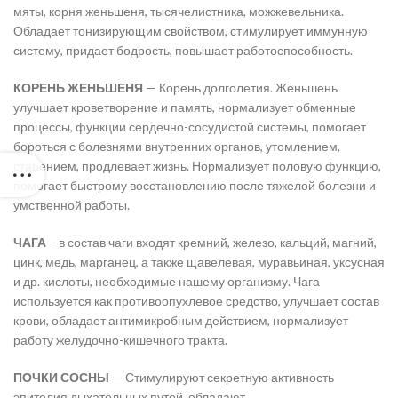
мяты, корня женьшеня, тысячелистника, можжевельника.
Обладает тонизирующим свойством, стимулирует иммунную
систему, придает бодрость, повышает работоспособность.
КОРЕНЬ ЖЕНЬШЕНЯ
— Корень долголетия. Женьшень
улучшает кроветворение и память, нормализует обменные
процессы, функции сердечно-сосудистой системы, помогает
бороться с болезнями внутренних органов, утомлением,
старением, продлевает жизнь. Нормализует половую функцию,
помогает быстрому восстановлению после тяжелой болезни и
умственной работы.
ЧАГА
– в состав чаги входят кремний, железо, кальций, магний,
цинк, медь, марганец, а также щавелевая, муравьиная, уксусная
и др. кислоты, необходимые нашему организму. Чага
используется как противоопухлевое средство, улучшает состав
крови, обладает антимикробным действием, нормализует
работу желудочно-кишечного тракта.
ПОЧКИ СОСНЫ
— Стимулируют секретную активность
эпителия дыхательных путей, обладают