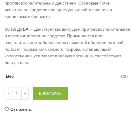
противовоспалительным действием. Сосновые почки —
испытанное средство при простудных заболеваниях и
хроническом бронхите.
КОРА ДУБА
— Действует как вяжущее, противовоспалительное
и противогнилостное средство. Применяется при
воспалительных заболеваниях слизистой оболочки ротовой
полости, поражениях кожного покрова, останавливает
кровотечение, усиливает половую потенцию, способствует
росту волос.
Вес
600 г
Количество товара Бальзам “Тайга” в штофе "Микки Маус"
В КОРЗИНУ
Отложить