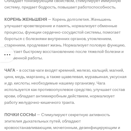
Обладает тонизирующим свойством, стимулирует иммунную
систему, придает бодрость, повышает работоспособность.
КОРЕНЬ ЖЕНЬШЕНЯ
— Корень долголетия. Женьшень
улучшает кроветворение и память, нормализует обменные
процессы, функции сердечно-сосудистой системы, помогает
бороться с болезнями внутренних органов, утомлением,
старением, продлевает жизнь. Нормализует половую функцию,
помогает быстрому восстановлению после тяжелой болезни и
умственной работы.
ЧАГА
– в состав чаги входят кремний, железо, кальций, магний,
цинк, медь, марганец, а также щавелевая, муравьиная, уксусная
и др. кислоты, необходимые нашему организму. Чага
используется как противоопухлевое средство, улучшает состав
крови, обладает антимикробным действием, нормализует
работу желудочно-кишечного тракта.
ПОЧКИ СОСНЫ
— Стимулируют секретную активность
эпителия дыхательных путей, обладают
кровоостанавливающим, мочегонным, дезинфицирующим и