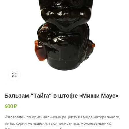
Увеличить фото
Бальзам “Тайга” в штофе «Микки Маус»
600
₽
Изготовлен по оригинальному рецепту из меда натурального,
мяты, корня женьшеня, тысячелистника, можжевельника.