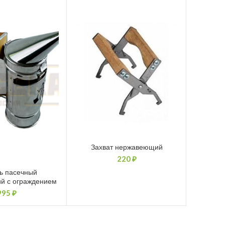
Захват нержавеющий
220
₽
ь пасечный
й с ограждением
995
₽