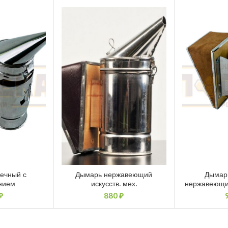
ечный с
Дымарь нержавеющий
Дымар
нием
искусств. мех.
нержавеющи
₽
880
₽