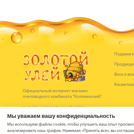
Подарки к
Продукция
Воск и во
Косметик
Официальный интернет-магазин
пчеловодного комбината "Коломенский".
ЗАО "ПК КОЛОМЕНСКИЙ" ОГРН:
1025007331447, ИНН: 5070014937
Мы уважаем вашу конфиденциальность
Мы используем файлы cookie, чтобы улучшить ваш опыт просмот
анализировать наш трафик. Нажимая «Принять все», вы соглаша