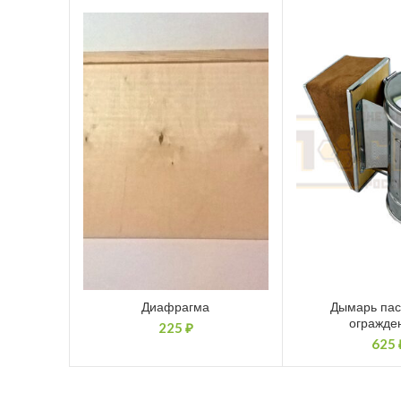
Диафрагма
Дымарь пас
огражде
225
₽
625