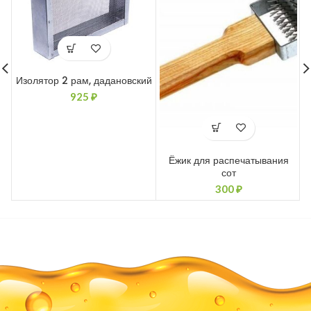
Изолятор 2 рам, дадановский
925
₽
Ёжик для распечатывания
И
сот
300
₽