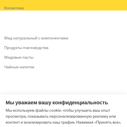
Косметика
Мед натуральный с компонентами
Продукты пчеловодства
Медовые пасты
Чайные напитки
Коломна, ул. Октябрьской революции, 219А
Мы уважаем вашу конфиденциальность
Тел: +7 (916) 612-64-63
Мы используем файлы cookie, чтобы улучшить ваш опыт
(без выходных c 9.00 до 19.00)
просмотра, показывать персонализированную рекламу или
E-mail: pchela@meda-kolomna.ru
контент и анализировать наш трафик. Нажимая «Принять все»,