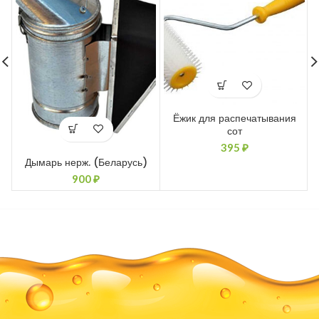
И
Ёжик для распечатывания
сот
395
₽
Дымарь нерж. (Беларусь)
900
₽