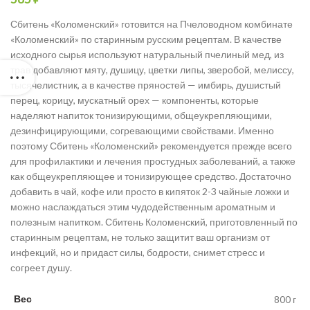
Сбитень «Коломенский» готовится на Пчеловодном комбинате
«Коломенский» по старинным русским рецептам. В качестве
исходного сырья используют натуральный пчелиный мед, из
трав добавляют мяту, душицу, цветки липы, зверобой, мелиссу,
тысячелистник, а в качестве пряностей — имбирь, душистый
перец, корицу, мускатный орех — компоненты, которые
наделяют напиток тонизирующими, общеукрепляющими,
дезинфицирующими, согревающими свойствами. Именно
поэтому Сбитень «Коломенский» рекомендуется прежде всего
для профилактики и лечения простудных заболеваний, а также
как общеукрепляющее и тонизирующее средство. Достаточно
добавить в чай, кофе или просто в кипяток 2-3 чайные ложки и
можно наслаждаться этим чудодейственным ароматным и
полезным напитком. Сбитень Коломенский, приготовленный по
старинным рецептам, не только защитит ваш организм от
инфекций, но и придаст силы, бодрости, снимет стресс и
согреет душу.
Вес
800 г