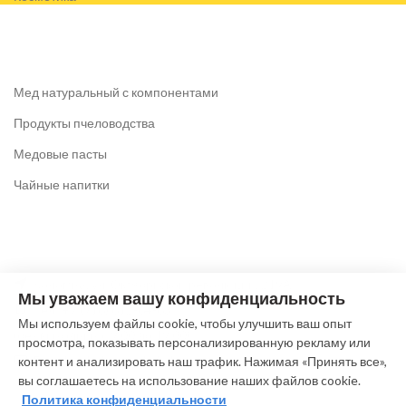
Мед натуральный с компонентами
Продукты пчеловодства
Медовые пасты
Чайные напитки
Коломна, ул. Октябрьской революции, 219А
Мы уважаем вашу конфиденциальность
Тел: +7 (916) 612-64-63
Мы используем файлы cookie, чтобы улучшить ваш опыт
(без выходных c 9.00 до 19.00)
просмотра, показывать персонализированную рекламу или
E-mail: pchela@meda-kolomna.ru
контент и анализировать наш трафик. Нажимая «Принять все»,
вы соглашаетесь на использование наших файлов cookie.
Политика конфиденциальности