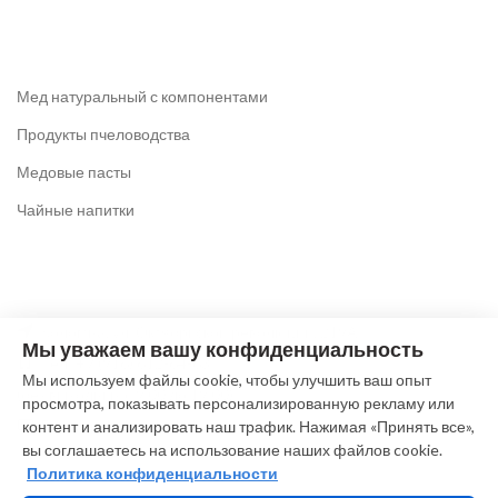
Мед натуральный с компонентами
Продукты пчеловодства
Медовые пасты
Чайные напитки
Коломна, ул. Октябрьской революции, 219А
Мы уважаем вашу конфиденциальность
Тел: +7 (916) 612-64-63
Мы используем файлы cookie, чтобы улучшить ваш опыт
(без выходных c 9.00 до 19.00)
просмотра, показывать персонализированную рекламу или
E-mail: pchela@meda-kolomna.ru
контент и анализировать наш трафик. Нажимая «Принять все»,
вы соглашаетесь на использование наших файлов cookie.
Политика конфиденциальности